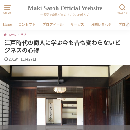
Maki Satoh Official Website
MENU
SEARCH
一番楽で成果が出るビジネスの作り方
Home
コンセプト
プロフィール
サービス
お問い合わせ
ブログ
HOME
学び
江戸時代の商人に学ぶ今も昔も変わらないビ
ジネスの心得
2019年11月27日