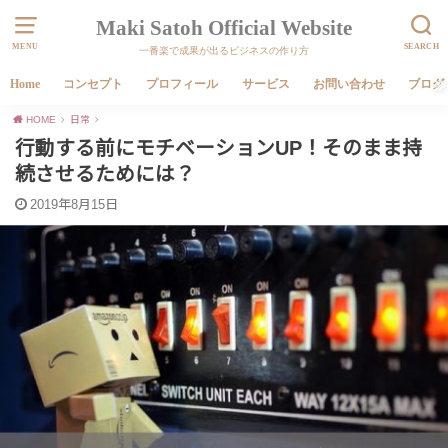
Maki Satoh Official Website
MENU
SEARCH
一番楽で成果が出るビジネスの作り方
Home
コンセプト
プロフィール
サービス
お問い合わせ
ブログ
HOME
日常
行動する前にモチベーションUP！そのまま持
続させるためには？
2019年8月15日