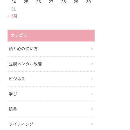
24
25
26
27
28
29
30
31
« 3月
カテゴリ
頭と心の使い方
豆腐メンタル改善
ビジネス
学び
読書
ライティング