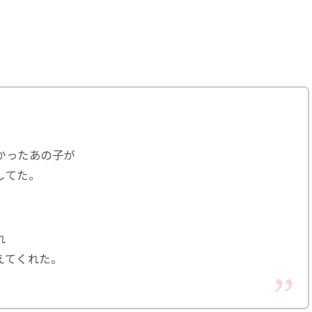
かったあの子が
してた。
れ
えてくれた。