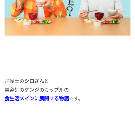
弁護士の
シロさん
と
美容師の
ケンジ
のカップルの
食生活メインに展開する物語
です。