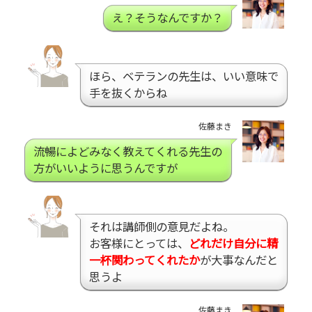
え？そうなんですか？
ほら、ベテランの先生は、いい意味で
手を抜くからね
佐藤まき
流暢によどみなく教えてくれる先生の
方がいいように思うんですが
それは講師側の意見だよね。
お客様にとっては、
どれだけ自分に精
一杯関わってくれたか
が大事なんだと
思うよ
佐藤まき